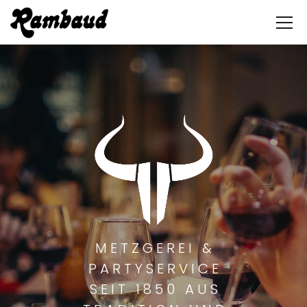
M
E
T
Z
G
E
R
E
I
&
P
A
R
T
Y
S
E
R
V
I
C
E
S
E
I
T
1
8
5
0
A
U
S