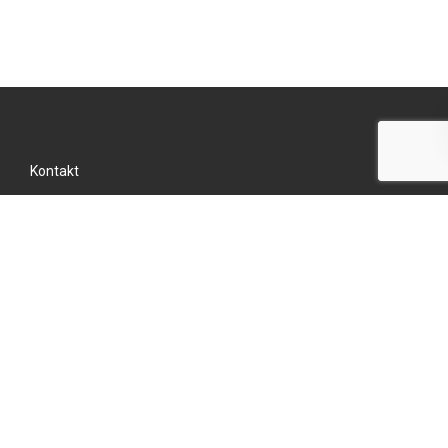
Kontakt
Datenschutz
Impressum
Seit 1850 aus Tradition und Leidenschaft
Seither sind Qualität und die Zufriedenheit der Kunden unsere
größte Motivation.